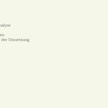
–
analyse
ngen
ei der Umsetzung